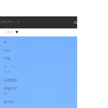
ブログページ
コスト
all
note
平屋
コートハ
ウス
回遊動線
現場見学
会
製作物