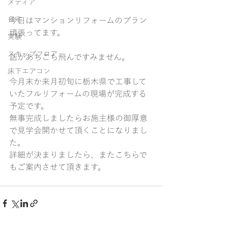
メディア
自宅
今日はマンションリフォームのプラン
頑張ってます。
実験
スキップフロア
話があちこち飛んですみません。
床下エアコン
今月末か来月初旬に栃木県で工事して
いたフルリフォームの現場が完成する
予定です。
無事完成しましたらお施主様の御厚意
で見学会開かせて頂くことになりまし
た。
詳細が決まりましたら、またこちらで
もご案内させて頂きます。