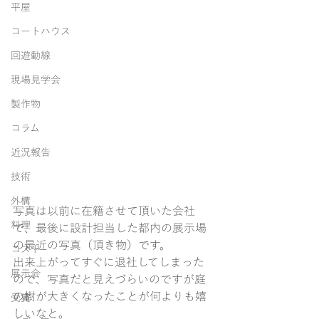
平屋
コートハウス
回遊動線
現場見学会
製作物
コラム
近況報告
技術
外構
写真は以前に在籍させて頂いた会社
料理
で、最後に設計担当した都内の展示場
の最近の写真（頂き物）です。
コスト
出来上がってすぐに退社してしまった
展示会
ので、写真だと見えづらいのですが庭
の樹が大きくなったことが何よりも嬉
受賞
しいなと。