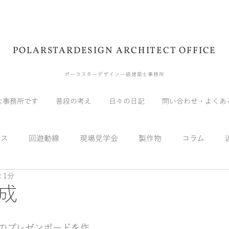
POLARSTARDESIGN ARCHITECT OFFICE
ポーラスターデザイン一級建築士事務所
な事務所です
普段の考え
日々の日記
問い合わせ・よくあ
ウス
回遊動線
現場見学会
製作物
コラム
 1分
展示会
受賞
メディア
自宅
実験
スキッ
成
のプレゼンボードを作