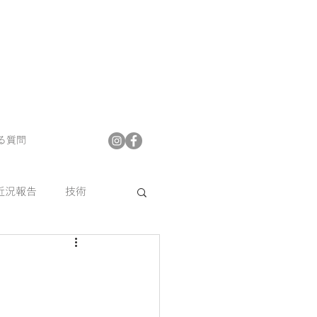
る質問
近況報告
技術
プフロア