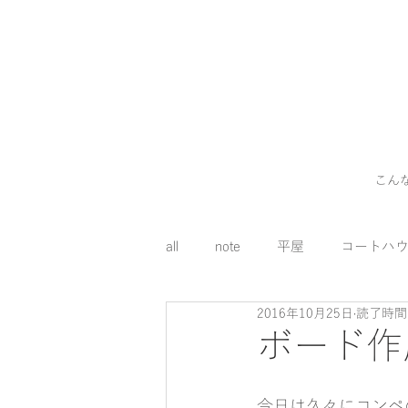
こん
all
note
平屋
コートハ
2016年10月25日
読了時間:
外構
料理
コスト
ボード作
床下エアコン
今日は久々にコンペ