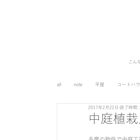
こん
all
note
平屋
コートハ
2017年2月22日
読了時間: 
外構
料理
コスト
中庭植栽
床下エアコン
多摩の物件で中庭工