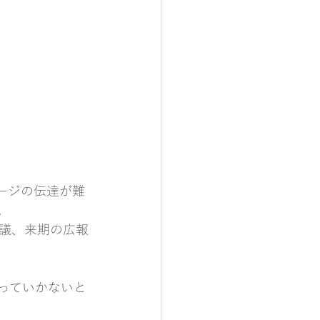
ージの伝達が難
。
議、来期の広報
っていかないと