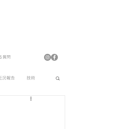
る質問
近況報告
技術
プフロア