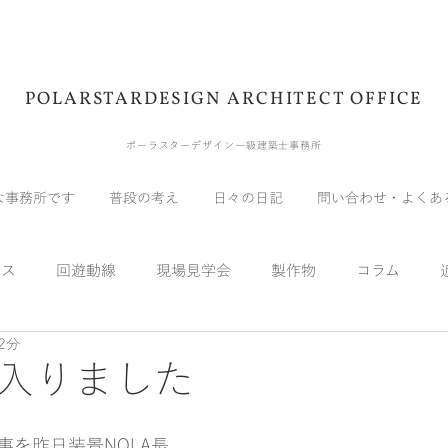
POLARSTARDESIGN ARCHITECT OFFICE
ポーラスターデザイン一級建築士事務所
な事務所です
普段の考え
日々の日記
問い合わせ・よくあ
ウス
回遊動線
現場見学会
製作物
コラム
2分
展示会
受賞
メディア
自宅
実験
スキッ
入りました
事を昨日装景NOLA長