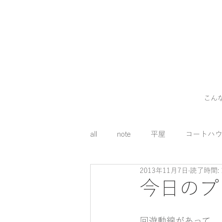
こん
all
note
平屋
コートハ
2013年11月7日
読了時間: 
外構
料理
コスト
今日のプ
床下エアコン
回遊動線があって