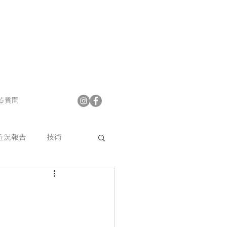
る質問
近況報告
技術
プフロア