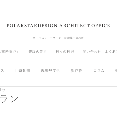
POLARSTARDESIGN ARCHITECT OFFICE
ポーラスターデザイン一級建築士事務所
な事務所です
普段の考え
日々の日記
問い合わせ・よくあ
ウス
回遊動線
現場見学会
製作物
コラム
1分
展示会
受賞
メディア
自宅
実験
スキッ
ラン