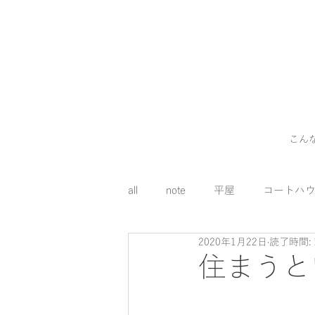
こん
all
note
平屋
コートハ
2020年1月22日
読了時間: 
外構
料理
コスト
住まうと
床下エアコン