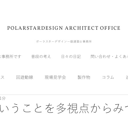
POLARSTARDESIGN ARCHITECT OFFICE
ポーラスターデザイン一級建築士事務所
な事務所です
普段の考え
日々の日記
問い合わせ・よくあ
ウス
回遊動線
現場見学会
製作物
コラム
1分
展示会
受賞
メディア
自宅
実験
スキッ
いうことを多視点からみ