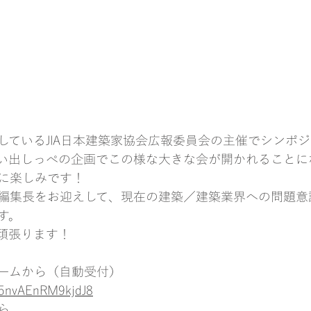
しているJIA日本建築家協会広報委員会の主催でシンポ
い出しっぺの企画でこの様な大きな会が開かれることに
に楽しみです！
編集長をお迎えして、現在の建築／建築業界への問題意
す。
頑張ります！
ームから（自動受付）
r75nvAEnRM9kjdJ8
ら