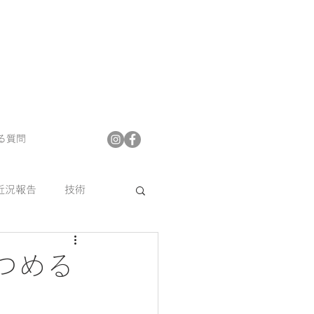
る質問
近況報告
技術
プフロア
つめる