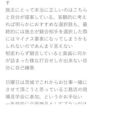
す
施主にとって本当に正しいのはこちら
と自分が提案している、客観的に考え
れば明らかにおすすめな選択肢も、最
終的には施主が競合相手を選択した際
にはマイナス要素になってしまうかも
しれないのであんまり言えない
相変わらず競合していると奥歯に何か
が詰まった様な打合せしか出来ない自
分に自己嫌悪
日曜日は茨城でこれからお仕事一緒に
させて頂こうと思っている工務店の現
場見学会に参加、というかお手伝い
一年弱前に企画商品としてプランだけ
つくって、そのまま広告掲載されて販
売になったという物件が出来上がった
との連絡を受けて行ってきました