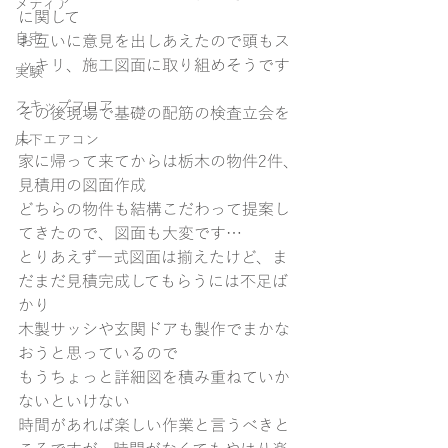
メディア
に関して
自宅
お互いに意見を出しあえたので頭もス
ッキリ、施工図面に取り組めそうです
実験
スキップフロア
その後現場で基礎の配筋の検査立会を
し
床下エアコン
家に帰って来てからは栃木の物件2件、
見積用の図面作成
どちらの物件も結構こだわって提案し
てきたので、図面も大変です…
とりあえず一式図面は揃えたけど、ま
だまだ見積完成してもらうには不足ば
かり
木製サッシや玄関ドアも製作でまかな
おうと思っているので
もうちょっと詳細図を積み重ねていか
ないといけない
時間があれば楽しい作業と言うべきと