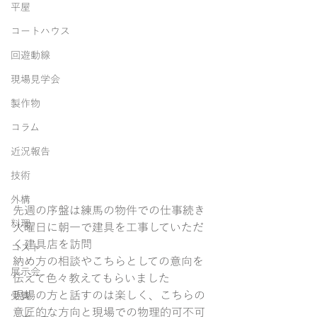
平屋
コートハウス
回遊動線
現場見学会
製作物
コラム
近況報告
技術
外構
先週の序盤は練馬の物件での仕事続き
料理
火曜日に朝一で建具を工事していただ
く建具店を訪問
コスト
納め方の相談やこちらとしての意向を
展示会
伝えて色々教えてもらいました
現場の方と話すのは楽しく、こちらの
受賞
意匠的な方向と現場での物理的可不可