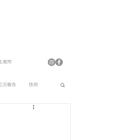
る質問
近況報告
技術
プフロア