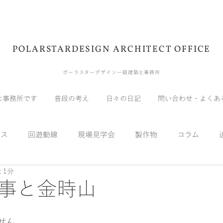
POLARSTARDESIGN ARCHITECT OFFICE
ポーラスターデザイン一級建築士事務所
な事務所です
普段の考え
日々の日記
問い合わせ・よくあ
ウス
回遊動線
現場見学会
製作物
コラム
 1分
展示会
受賞
メディア
自宅
実験
スキッ
事と金時山
せん