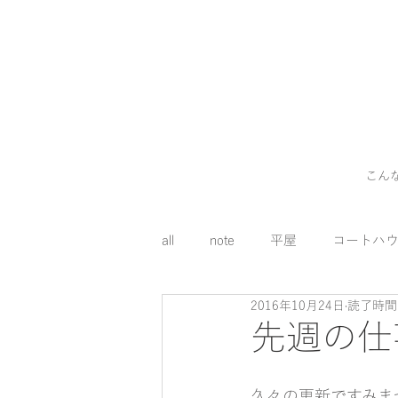
こん
all
note
平屋
コートハ
2016年10月24日
読了時間:
外構
料理
コスト
先週の仕
床下エアコン
久々の更新ですみま