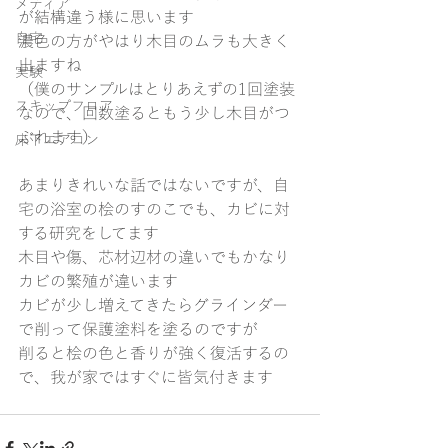
メディア
が結構違う様に思います
自宅
濃色の方がやはり木目のムラも大きく
出ますね
実験
（僕のサンプルはとりあえずの1回塗装
スキップフロア
なので、回数塗るともう少し木目がつ
ぶれます）
床下エアコン
あまりきれいな話ではないですが、自
宅の浴室の桧のすのこでも、カビに対
する研究をしてます
木目や傷、芯材辺材の違いでもかなり
カビの繁殖が違います
カビが少し増えてきたらグラインダー
で削って保護塗料を塗るのですが
削ると桧の色と香りが強く復活するの
で、我が家ではすぐに皆気付きます