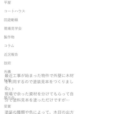
平屋
コートハウス
回遊動線
現場見学会
製作物
コラム
近況報告
技術
外構
最近工事が始まった物件で外壁に木材
料理
を利用するので塗装見本をつくりまし
た
コスト
現場で余った資材を分けてもらって自
展示会
分で塗料見本を塗っただけですが…
受賞
塗装の種類や色によって、木目の出方