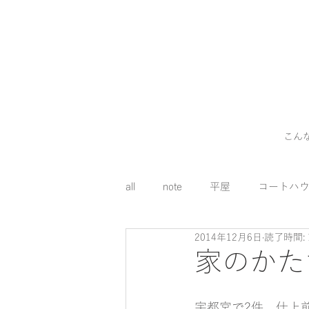
こん
all
note
平屋
コートハ
2014年12月6日
読了時間: 
外構
料理
コスト
家のかた
床下エアコン
宇都宮で2件、仕上