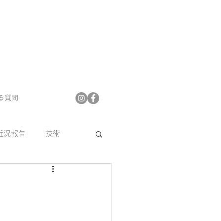
る質問
近況報告
技術
プフロア