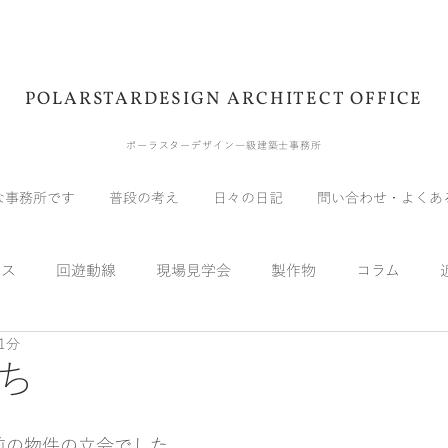
POLARSTARDESIGN ARCHITECT OFFICE
ポーラスターデザイン一級建築士事務所
な事務所です
普段の考え
日々の日記
問い合わせ・よくあ
ウス
回遊動線
現場見学会
製作物
コラム
1分
展示会
受賞
メディア
自宅
実験
スキッ
ち
前の物件の立会でした