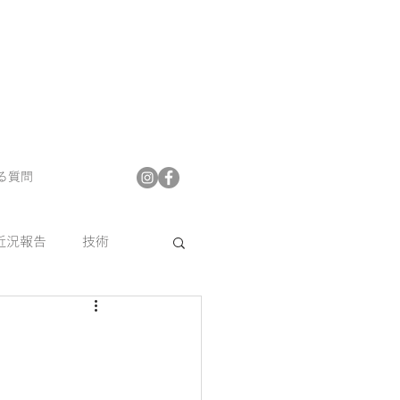
る質問
近況報告
技術
プフロア