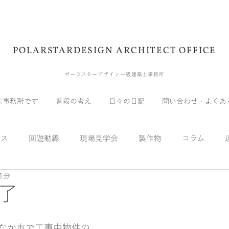
POLARSTARDESIGN ARCHITECT OFFICE
ポーラスターデザイン一級建築士事務所
な事務所です
普段の考え
日々の日記
問い合わせ・よくあ
ウス
回遊動線
現場見学会
製作物
コラム
1分
展示会
受賞
メディア
自宅
実験
スキッ
了
なか市で工事中物件の