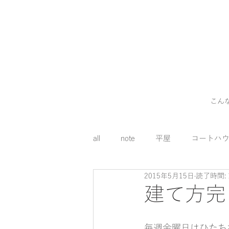
こん
all
note
平屋
コートハ
2015年5月15日
読了時間: 
外構
料理
コスト
建て方完
床下エアコン
毎週金曜日はひたち