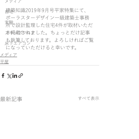
メディア
建築知識2019年9月号平家特集にて、
自宅
ポーラスターデザイン一級建築士事務
実験
所で設計監理した住宅4件が取材いただ
き掲載されました。ちょっとだけ記事
スキップフロア
も執筆しております。よろしければご覧
床下エアコン
になっていただけると幸いです。
メディア
平屋
最新記事
すべて表示