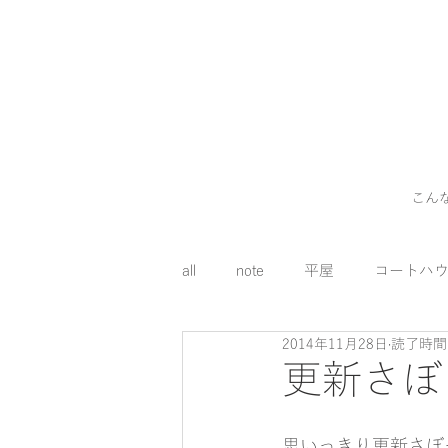
こん
all
note
平屋
コートハ
2014年11月28日
読了時間:
外構
料理
コスト
更新さぼ
床下エアコン
思いっきり更新さぼ