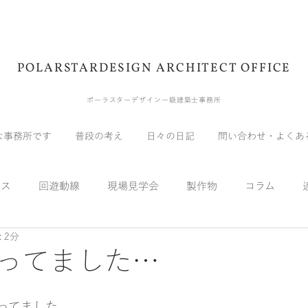
POLARSTARDESIGN ARCHITECT OFFICE
ポーラスターデザイン一級建築士事務所
な事務所です
普段の考え
日々の日記
問い合わせ・よくあ
ウス
回遊動線
現場見学会
製作物
コラム
 2分
展示会
受賞
メディア
自宅
実験
スキッ
ってました…
ってました