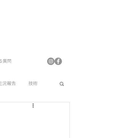
る質問
近況報告
技術
プフロア