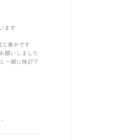
います
道工事中です
お願いしました
と一緒に検討下
…