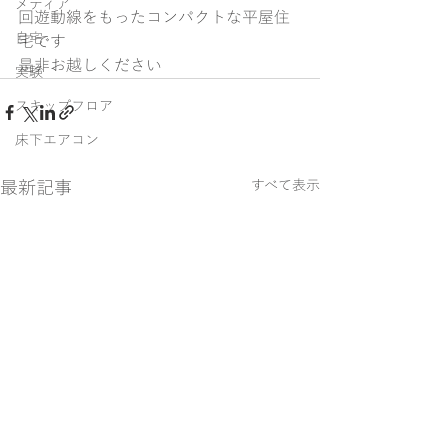
メディア
回遊動線をもったコンパクトな平屋住
自宅
宅です
是非お越しください
実験
スキップフロア
床下エアコン
最新記事
すべて表示