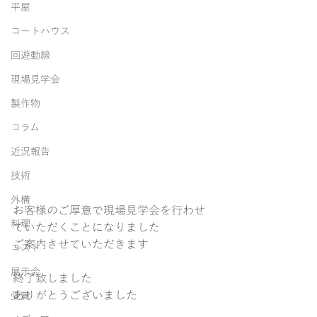
平屋
コートハウス
回遊動線
現場見学会
製作物
コラム
近況報告
技術
外構
お客様のご厚意で現場見学会を行わせ
料理
ていただくことになりました
ご案内させていただきます
コスト
展示会
終了致しました
ありがとうございました
受賞