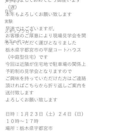
年明けましておめでとう御座います
メディア
（遅）
自宅
本年もよろしくお願い致します
実験
早速ではございますが、
スキップフロア
お客様のご厚意により現場見学会を開
床下エアコン
かせていただく運びとなりました
栃木県宇都宮市の平屋コートハウス
（中庭型住宅）です
今回は近隣が住宅地で駐車場の関係上
予約制の見学会となりますので
ご興味を持っていただけた方はご連絡
頂ければこちらから折り返しご案内を
送付致します
よろしくお願い致します
日時：１月２３日（土）２４日（日）
１０時〜１７時
場所：栃木県宇都宮市