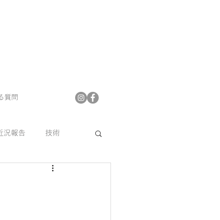
る質問
近況報告
技術
プフロア