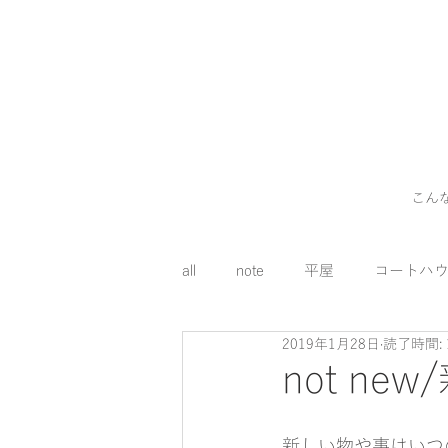
こん
all
note
平屋
コートハ
2019年1月28日
読了時間: 
外構
料理
コスト
not n
床下エアコン
新しい物や事はいつ