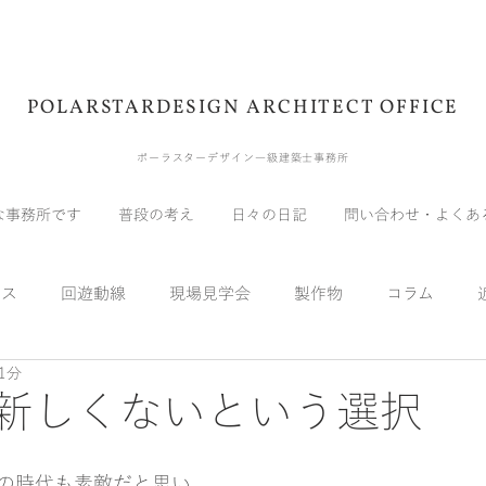
POLARSTARDESIGN ARCHITECT OFFICE
ポーラスターデザイン一級建築士事務所
な事務所です
普段の考え
日々の日記
問い合わせ・よくあ
ウス
回遊動線
現場見学会
製作物
コラム
1分
展示会
受賞
メディア
自宅
実験
スキッ
ew/新しくないという選択
の時代も素敵だと思い