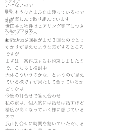
メディア
いけないので
自宅
あともうひと山ふた山残っているので
すが楽しんで取り組んでいます
実験
世田谷の物件はヒアリング完了につき
スキップフロア
プランニングへ
ヒアリング回数がまだ３回なのでとっ
床下エアコン
かかりが見えたような気がするところ
ですが
まずは一案作成するお約束しましたの
で、こちらも検討中
大体こういうのかな、というのが見え
ている様ですが果たして合っているか
どうかは
今後の打合せで答え合わせ
私の家は、個人的には話せば話すほど
精度が高くなっていく様に感じている
ので
沢山打合せに時間を割いていただける