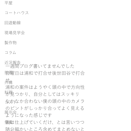
平屋
コートハウス
回遊動線
現場見学会
製作物
コラム
近況報告
一週間ブログ書いてませんでした
技術
日曜日は浦和で打合せ後世田谷で打合
せ
外構
浦和の案件はようやく頭の中で方向性
料理
が見つかり、自分としてはスッキリ
なかなか合わない僕の頭の中のカメラ
コスト
のピントがしっかり合ってよく見える
展示会
ようになった感じです
後は仕上げていくだけ、とは言いつつ
受賞
随分細かいところ含めてまとめないと