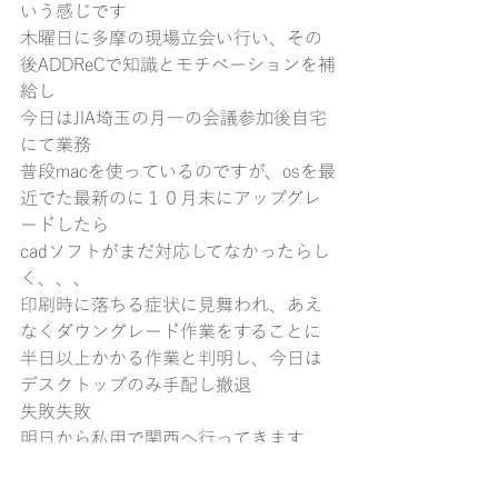
いう感じです
木曜日に多摩の現場立会い行い、その
後ADDReCで知識とモチベーションを補
給し
今日はJIA埼玉の月一の会議参加後自宅
にて業務
普段macを使っているのですが、osを最
近でた最新のに１０月末にアップグレ
ードしたら
cadソフトがまだ対応してなかったらし
く、、、
印刷時に落ちる症状に見舞われ、あえ
なくダウングレード作業をすることに
半日以上かかる作業と判明し、今日は
デスクトップのみ手配し撤退
失敗失敗
明日から私用で関西へ行ってきます
多少仕事残っているのでラップトップ
は持っていきます