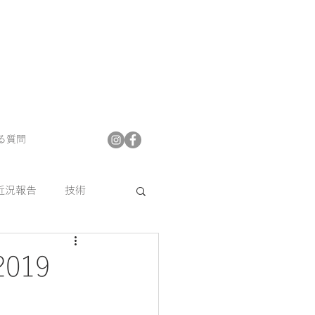
る質問
近況報告
技術
プフロア
2019