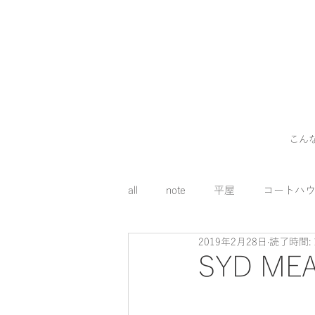
こん
all
note
平屋
コートハ
2019年2月28日
読了時間: 
外構
料理
コスト
SYD MEA
床下エアコン