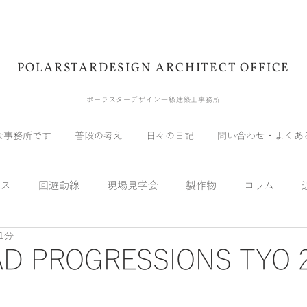
POLARSTARDESIGN ARCHITECT OFFICE
ポーラスターデザイン一級建築士事務所
な事務所です
普段の考え
日々の日記
問い合わせ・よくあ
ウス
回遊動線
現場見学会
製作物
コラム
1分
展示会
受賞
メディア
自宅
実験
スキッ
D PROGRESSIONS TYO 